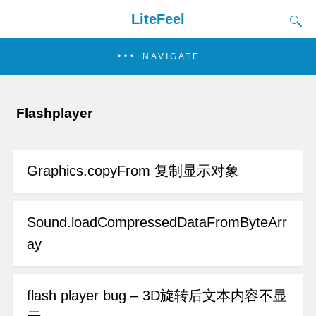
LiteFeel
NAVIGATE
Flashplayer
Graphics.copyFrom 复制显示对象
Sound.loadCompressedDataFromByteArr
ay
flash player bug – 3D旋转后文本内容不显