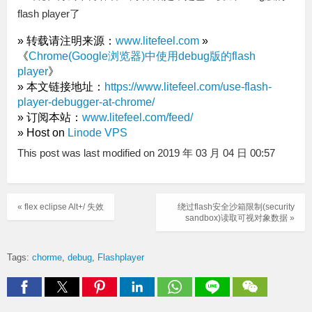
flash player了
» 转载请注明来源：
www.litefeel.com
»
《
Chrome(Google浏览器)中使用debug版的flash
player
》
» 本文链接地址：
https://www.litefeel.com/use-flash-
player-debugger-at-chrome/
» 订阅本站：
www.litefeel.com/feed/
» Host on
Linode VPS
This post was last modified on 2019 年 03 月 04 日 00:57
« flex eclipse Alt+/ 失效
绕过flash安全沙箱限制(security
sandbox)读取可视对象数据 »
Tags:
chorme
debug
Flashplayer