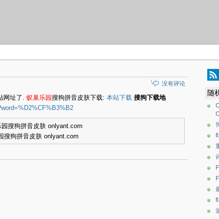
没有评论
随
贴网址了.
蚁巢乐园
搜狗拼音皮肤下载:
本站下载
搜狗下载地
C
h.php?word=%D2%CF%B3%B2
O
搜狗拼音皮肤 onlyant.com
F
F