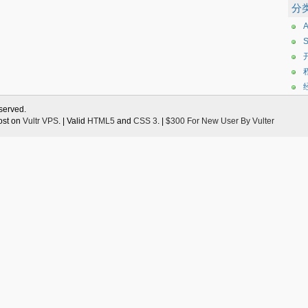
分
eserved.
ost on
Vultr VPS
. | Valid
HTML5
and
CSS 3
. |
$300 For New User By Vulter