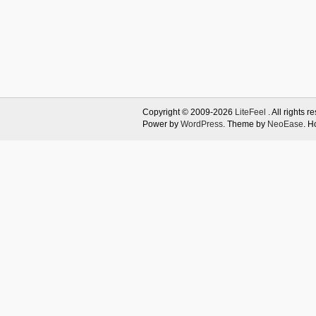
Copyright © 2009-2026
LiteFeel
. All rights r
Power by
WordPress
. Theme by
NeoEase
. H