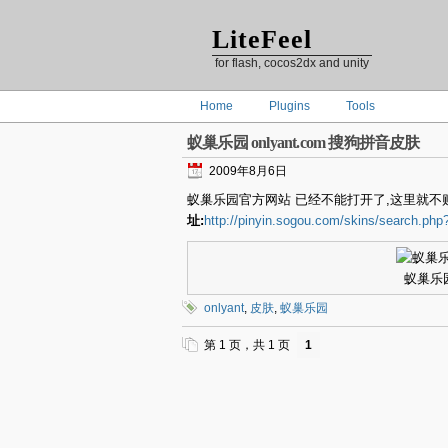
LiteFeel
for flash, cocos2dx and unity
Home
Plugins
Tools
蚁巢乐园 onlyant.com 搜狗拼音皮肤
2009年8月6日
蚁巢乐园官方网站 已经不能打开了,这里就不
址:
http://pinyin.sogou.com/skins/searc
蚁巢乐园
onlyant
,
皮肤
,
蚁巢乐园
第 1 页，共 1 页
1