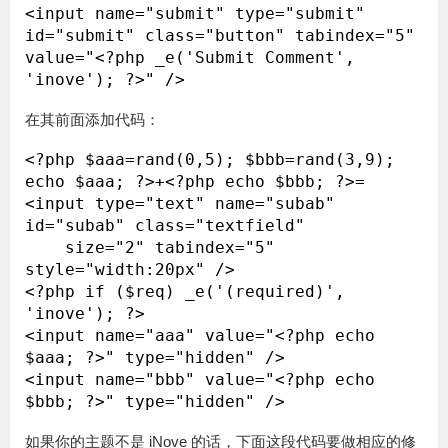
<input name="submit" type="submit" 
id="submit" class="button" tabindex="5" 
value="<?php _e('Submit Comment', 
在其前面添加代码：
<?php $aaa=rand(0,5); $bbb=rand(3,9); 
echo $aaa; ?>+<?php echo $bbb; ?>=

<input type="text" name="subab" 
id="subab" class="textfield" 

    size="2" tabindex="5" 
style="width:20px" />

<?php if ($req) _e('(required)', 
'inove'); ?>

<input name="aaa" value="<?php echo 
$aaa; ?>" type="hidden" />

<input name="bbb" value="<?php echo 
如果你的主题不是 iNove 的话，下面这段代码要做相应的修