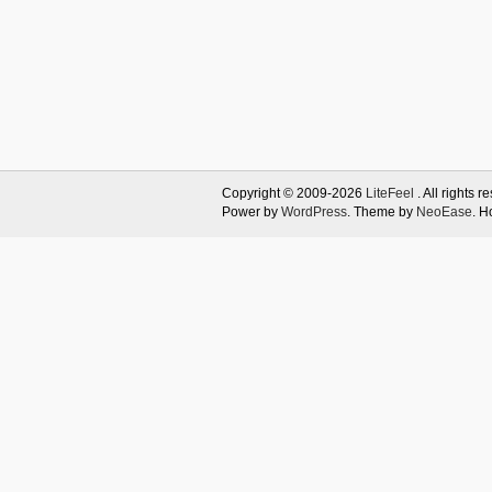
Copyright © 2009-2026
LiteFeel
. All rights r
Power by
WordPress
. Theme by
NeoEase
. H