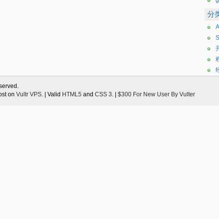
g
分
eserved.
ost on
Vultr VPS
. | Valid
HTML5
and
CSS 3
. |
$300 For New User By Vulter