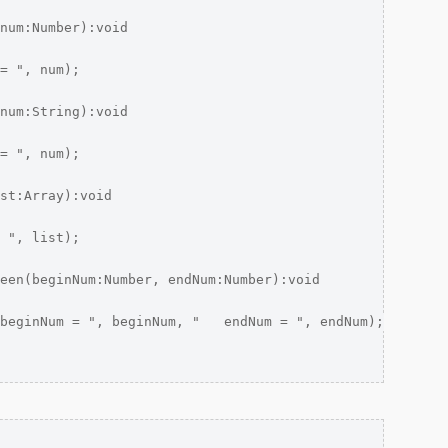
num:Number):void 

= ", num);

num:String):void

= ", num);

st:Array):void

 ", list);

een(beginNum:Number, endNum:Number):void

beginNum = ", beginNum, "   endNum = ", endNum);
