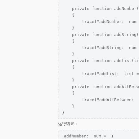
    private function addNumber(
    { 

        trace("addNumber:  num 
    }

    private function addString(
    {

        trace("addString:  num 
    }

    private function addList(li
    {

        trace("addList:  list =
    }

    private function addAllBetw
    {

        trace("addAllBetween:  
    }

运行结果：
addNumber:  num =  1
