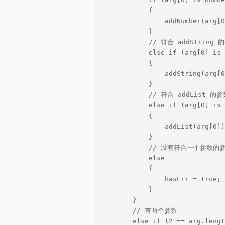
            {

                addNumber(arg[0
            }

            // 符合 addString 
            else if (arg[0] is 
            {

                addString(arg[0
            }

            // 符合 addList 的参
            else if (arg[0] is 
            {

                addList(arg[0])
            }

            // 没有符合一个参数的
            else

            {

                hasErr = true;

            }

        }

        // 有两个参数

        else if (2 == arg.lengt