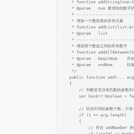
     * function addString(num:S
     * @param   num 要增加的数字
     * ------------------------
     * 增加一个数组里的所有元素

     * function addList(list:Ar
     * @param   list

     * ------------------------
     * 增加两个数值之间的所有数字

     * function addAllBetween(b
     * @param   beginNum    开
     * @param   endNum      结
     */

    public function add(... arg
    {

        // 判断是否没有匹配的参数列表
        var hasErr:Boolean = fa
        // 区别不同的参数个数，只有
        if (1 == arg.length)

        {

            // 符合 addNumber 
            if (arg[0] is Numbe