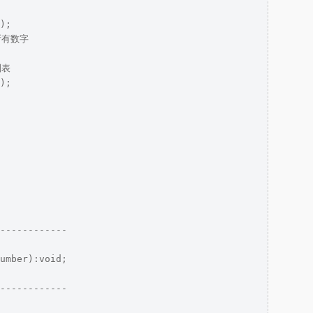
);

所有数字

表

);

------------

umber):void;

------------
