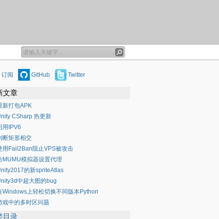
订阅
GitHub
Twitter
新文章
重新打包APK
nity CSharp 热更新
启用IPV6
判断矩形相交
使用Fail2Ban阻止VPS被攻击
给MUMU模拟器设置代理
nity2017的新spriteAtlas
Unity3d中超大图的bug
在Windows上轻松切换不同版本Python
游戏中的多时区问题
类目录