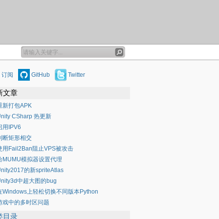
订阅
GitHub
Twitter
新文章
重新打包APK
nity CSharp 热更新
启用IPV6
判断矩形相交
使用Fail2Ban阻止VPS被攻击
给MUMU模拟器设置代理
nity2017的新spriteAtlas
Unity3d中超大图的bug
在Windows上轻松切换不同版本Python
游戏中的多时区问题
类目录