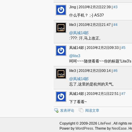
Jing |
2010年2月2日22:39
|
#3
什么手机？ ;-) AS3?
lite3 |
2010年2月2日21:47
|
#4
@凤城14郞
:???: 汗,马上改正,
凤城14郞 |
2010年2月2日09:33
|
#5
@lite3
呵呵~~~随便看看~~你的标题“Lite3's Blog
lite3 |
2010年2月2日00:14
|
#6
@凤城14郞
忘了,这里的是杭州的天气,
凤城14郞 |
2010年2月1日22:51
|
#7
下了看看~
发表评论
阅读文章
Copyright © 2009-2026
LiteFeel
. All rights r
Power by
WordPress
. Theme by
NeoEase
. H