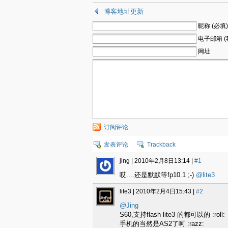
博客地址更新
昵称 (必填)
电子邮箱 (
网址
订阅评论
发表评论
Trackback
jing |
2010年2月8日13:14
|
#1
哎....还是默默等fp10.1 ;-)
@lite3
lite3 |
2010年2月4日15:43
|
#2
@Jing
S60,支持flash lite3 的都可以的 :roll:
手机的当然是AS2了呵 :razz: