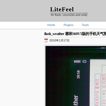
LiteFeel
for flash, cocos2dx and unity
Home
Plugins
Tools
flash_weather 塞班S60V5版的手机天
2010年1月17日