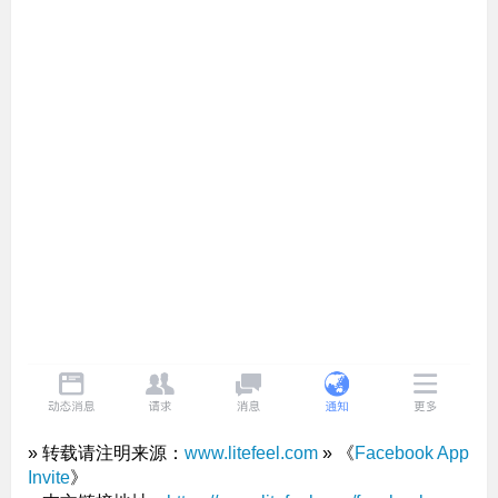
» 转载请注明来源：
www.litefeel.com
» 《
Facebook App
Invite
》