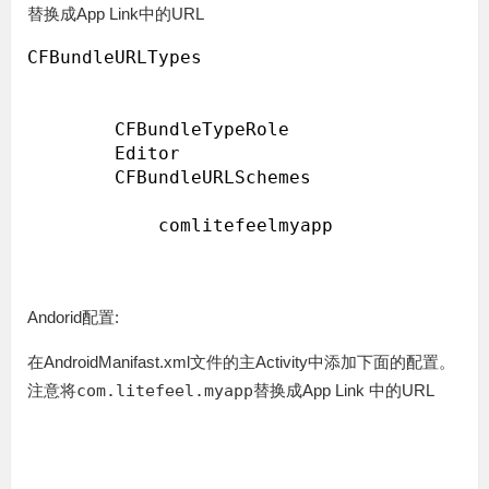
替换成App Link中的URL
CFBundleURLTypes

        CFBundleTypeRole

        Editor

        CFBundleURLSchemes

            comlitefeelmyapp

Andorid配置:
在AndroidManifast.xml文件的主Activity中添加下面的配置。
注意将
com.litefeel.myapp
替换成App Link 中的URL