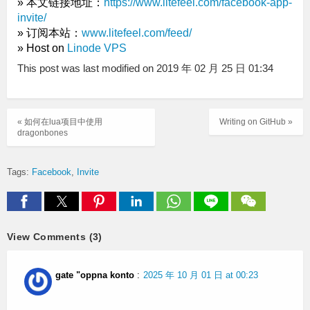
» 本文链接地址：
https://www.litefeel.com/facebook-app-
invite/
» 订阅本站：
www.litefeel.com/feed/
» Host on
Linode VPS
This post was last modified on 2019 年 02 月 25 日 01:34
« 如何在lua项目中使用
Writing on GitHub »
dragonbones
Tags:
Facebook
Invite
View Comments (3)
gate "oppna konto
:
2025 年 10 月 01 日 at 00:23