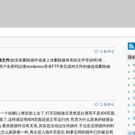
3 条评论
随
除文件
(如安装删除插件或者上传删除媒体库的文件等)的时候，
P的用户名密码以便wordpress登录FTP来完成对文件的修改或删除操
F
V
S
1 条评论
了一个短横(-),便添加上去了,打开旧链接后竟然是白屏而不是404页面,
页面了,这样就证明404页面还是正常运行的.究竟为什么原来的链接会
,看来跟插件没有关系,其实也没动过任何插件.不过在启用插件的时
论怎么刷新都一样,再次进入插件页面后,刚要启用的插件已经被启用
分