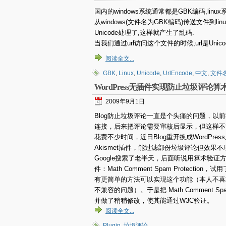
国内的windows系统通常都是GBK编码,linux系
从windows(文件名为GBK编码)传送文件到lin
Unicode处理了,这样就产生了乱码.
当我们通过url访问这个文件的时候,url是Un
阅读全文...
GBK
,
Linux
,
Unicode
,
UrlEncode
,
中文
,
文件
WordPress无插件实现防止垃圾评论
2009年9月1日
Blog防止垃圾评论一直是个头痛的问题，以前我
连接，后来把评论需要审核后显示，但这样不
花费不少时间，近日Blog重开换成WordPres
Akismet插件，能过滤部份垃圾评论但效
Google搜索了老半天，后面听说用算术验
件：Math Comment Spam Protec
有更简单的方法可以实现这个功能（本人不喜
不兼容的问题）。于是把 Math Comment S
并做了稍稍修改，使其能通过W3C验证。
阅读全文...
Plugin
,
垃圾评论