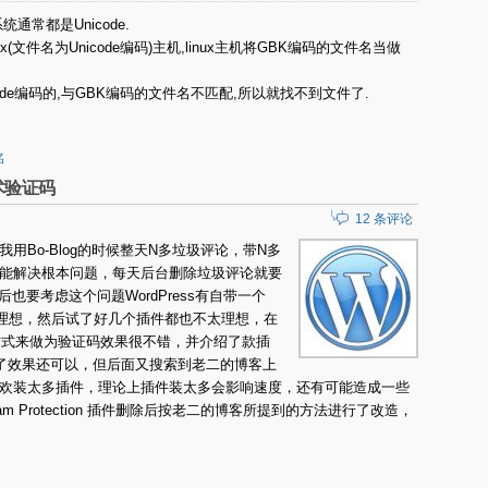
统通常都是Unicode.
ux(文件名为Unicode编码)主机,linux主机将GBK编码的文件名当做
icode编码的,与GBK编码的文件名不匹配,所以就找不到文件了.
名
算术验证码
12 条评论
用Bo-Blog的时候整天N多垃圾评论，带N多
能解决根本问题，每天后台删除垃圾评论就要
s后也要考虑这个问题WordPress有自带一个
果不理想，然后试了好几个插件都也不太理想，在
证方式来做为验证码效果很不错，并介绍了款插
tion，试用了效果还可以，但后面又搜索到老二的博客上
欢装太多插件，理论上插件装太多会影响速度，还有可能造成一些
pam Protection 插件删除后按老二的博客所提到的方法进行了改造，