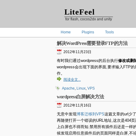
LiteFeel
for flash, cocos2dx and unity
Home
Plugins
Tools
解决WordPress需要登录FTP的方法
2012年11月23日
有时我们通过wordpress的后台执行
修改或删
wordpress会出现下面的界面,要求输入FT
作。
阅读全文...
Apache
,
Linux
,
VPS
wordpress白屏解决方法
2012年11月16日
无意中发现
博客迁移到VPS
这篇文章的url少
再随便打开一个错误的URL地址,这次是404
上白屏也不得而知.禁用所有插件后还是一样的
候发现启用任意插件后的页面同样是白屏,不