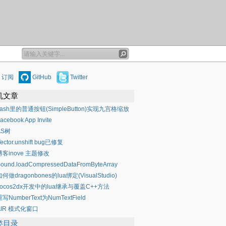
订阅
GitHub
Twitter
机文章
flash里的普通按钮(SimpleButton)实现九宫格缩放
acebook App Invite
AS树
ector.unshift bug已修复
博客inove 主题修改
ound.loadCompressedDataFromByteArray
如何做dragonbones的lua绑定(VisualStudio)
cocos2dx开发中的lua继承与覆盖C++方法
重写NumberText为NumTextField
AIR 模式化窗口
类目录