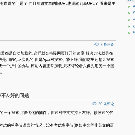
然没有白屏的问题了,而且那篇文章的旧URL也跳转到新URL了,看来是主
7 条评论
通常都是自动加载的,这样就会拖慢网页打开的速度.解决办法就是在
是用的Ajax实现的,但是Ajax对搜索引擎不好,我们这里还想让搜索
要一个折中的办法:评论内容正常加载,只将评论者头像先用另一个图
.
中文支持不友好的问题
20 条评论
wordpress的一个搜索引擎优化的插件，但它对中文支持不友好。修改它的代
因为它只考虑的单字节语言的情况，没有考虑多字节(例如中文等非英文的语