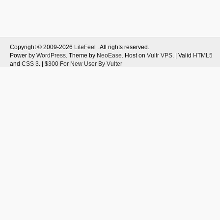
Copyright © 2009-2026
LiteFeel
. All rights reserved.
Power by
WordPress
. Theme by
NeoEase
. Host on
Vultr VPS
. | Valid
HTML5
and
CSS 3
. |
$300 For New User By Vulter