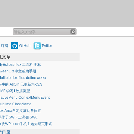
订阅
GitHub
Twitter
机文章
yEclipse flex 工具栏 图标
TweenLite中文帮助手册
ultiple dex files define xxxxx
超牛的 AsGirl 已更新为动态
AMF 学习1数据类型
ativeMenu ContextMenuEvent
ublime ClassName
TextArea自定义滚动条位置
操作子SWF(三)外部SWC
修改WPtouch手机主题为翻页形式
类目录