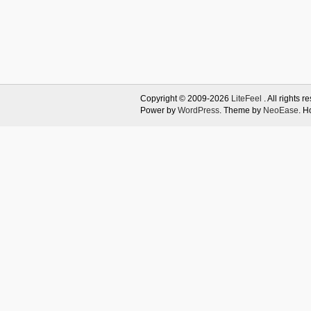
Copyright © 2009-2026
LiteFeel
. All rights r
Power by
WordPress
. Theme by
NeoEase
. H