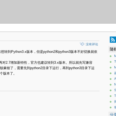
没有评论
随
转到Python3.x版本，但是python2和python3版本不好切换就依
M
不会再对2.7增加新特性，官方也建议转到3.x版本。所以就先写兼容
M
候比较麻烦了，需要先到python2目录下运行，再到python3目录下运
个版本了。
N
S
分