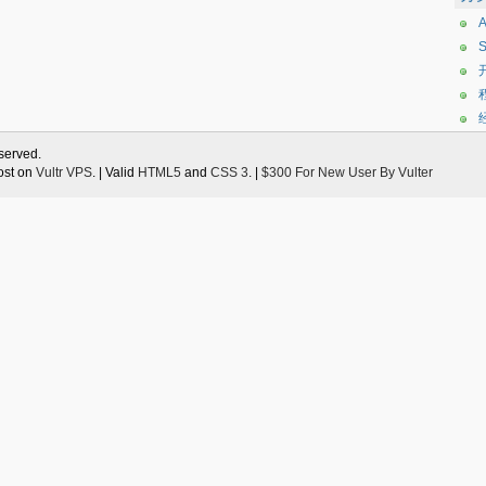
eserved.
ost on
Vultr VPS
. | Valid
HTML5
and
CSS 3
. |
$300 For New User By Vulter