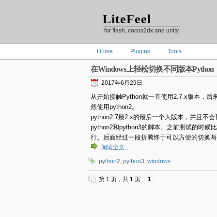
LiteFeel
for flash, cocos2dx and unity
Home
Plugins
Tools
在Windows上轻松切换不同版本Python
2017年6月29日
从开始接触Python就一直使用2.7.x版本，后来想
然使用python2。
python2.7最2.x的最后一个大版本，并且
python2和python3的脚本。之前测试的时
行。后面经过一段折腾终于可以方便的切换两
阅读全文...
python2
,
python3
,
windows
第 1 页，共 1 页
1