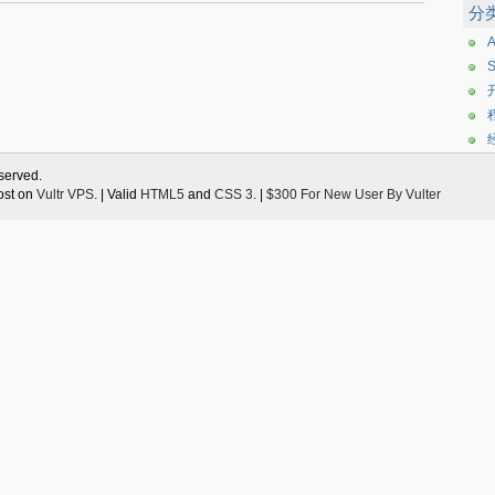
分
eserved.
ost on
Vultr VPS
. | Valid
HTML5
and
CSS 3
. |
$300 For New User By Vulter