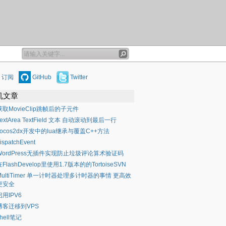
订阅
GitHub
Twitter
机文章
获取MovieClip跳帧后的子元件
TextArea TextField 文本 自动滚动到最后一行
cocos2dx开发中的lua继承与覆盖C++方法
ispatchEvent
WordPress无插件实现防止垃圾评论算术验证码
在FlashDevelop里使用1.7版本的的TortoiseSVN
MultiTimer 单一计时器处理多计时器的事情 更高效
更安全
启用IPV6
博客迁移到VPS
shell笔记