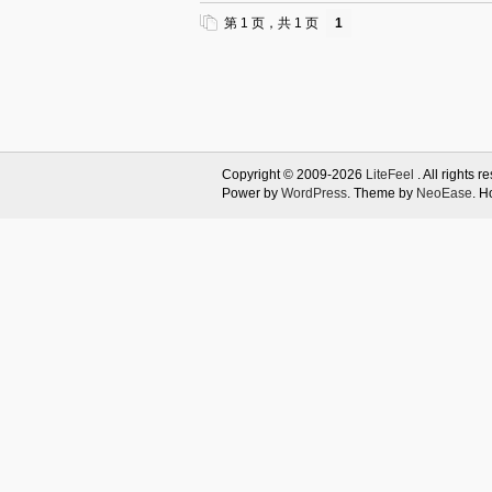
第 1 页，共 1 页
1
Copyright © 2009-2026
LiteFeel
. All rights r
Power by
WordPress
. Theme by
NeoEase
. H